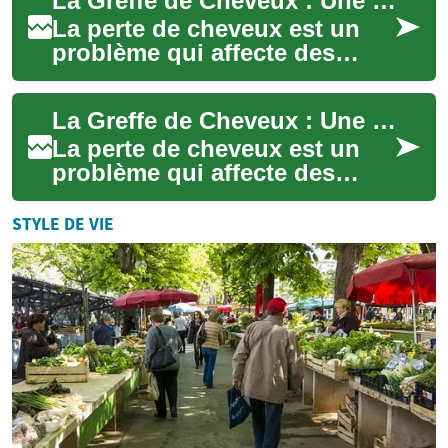
La Greffe de Cheveux : Une Solution Médicale à la Perte de Cheveux
confiance en s...
La perte de cheveux est un
problème qui affecte des
millions de personnes dans
le monde, hommes et femmes
La Greffe de Cheveux : Une Solution Durable pour la Perte de Cheveux
confondus. ...
La perte de cheveux est un
problème qui affecte des
millions de personnes dans
le monde, touchant leur
STYLE DE VIE
confiance en s...