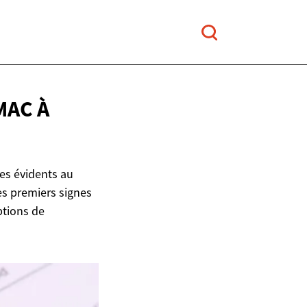
MAC À
es évidents au
es premiers signes
ptions de