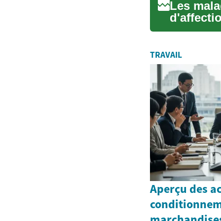
Les mala
d'affecti
digestive,
TRAVAIL
Aperçu des ac
conditionnem
marchandises