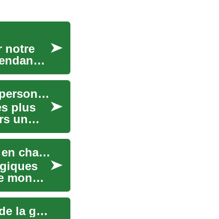
r notre
scendance
Signes visibles à repérer chez les enfants et les personnes âgées
es plus
rs un
Traitements du cancer du sein : options et prise en charge médicale
ogiques
le monde.
Maladies intestinales : guide des symptômes et de la gestion