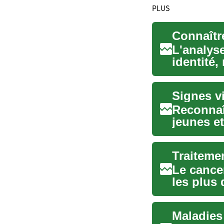
PLUS
Connaîtr
L'analyse
identité,
et no...
Reconnaî
jeunes et
bilan ada
Le cance
les plus
Les stra..