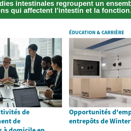
dies intestinales regroupent un ensem
ons qui affectent l'intestin et la fonction
 entr...
ÉDUCATION & CARRIÈRE
tivités de
Opportunités d'emp
ent de
entrepôts de Winte
 à domicile en