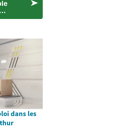
ble
loi dans les
rthur