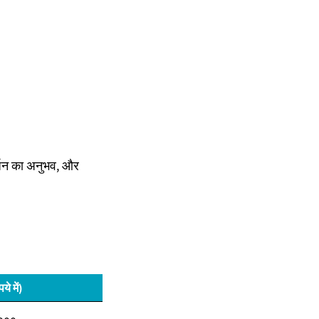
र्जन का अनुभव, और
े में)