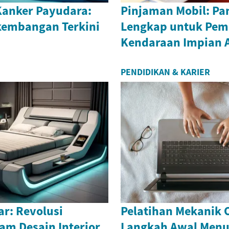
anker Payudara:
Pinjaman Mobil: P
kembangan Terkini
Lengkap untuk Pem
Kendaraan Impian 
PENDIDIKAN & KARIER
ar: Revolusi
Pelatihan Mekanik 
am Desain Interior
Langkah Awal Menuj