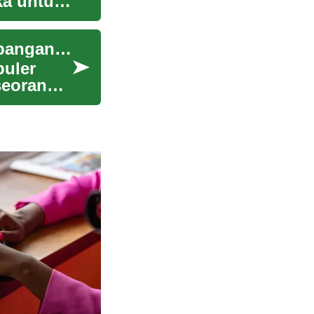
ka untuk
Penghapusan Tato: Metode, Proses, dan Pertimbangan Medis
puler
seorang