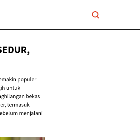
SEDUR,
semakin populer
gih untuk
nghilangan bekas
ser, termasuk
 sebelum menjalani