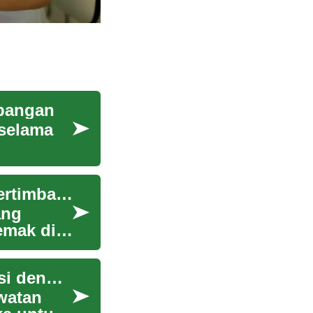
mbangan
 selama
Liposuction: Panduan Lengkap Prosedur dan Pertimbangan Medis
ang
emak di
Pertimbangan Klinis saat Menggabungkan Injeksi dengan Perawatan Kulit
watan