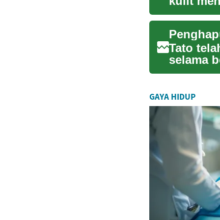
kulit me
mengatasi
Tato tel
selama b
memutusk
GAYA HIDUP