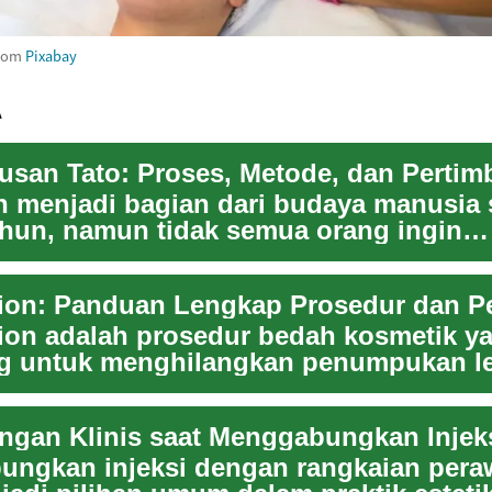
rom
Pixabay
A
san Tato: Proses, Metode, dan Perti
ah menjadi bagian dari budaya manusia
ahun, namun tidak semua orang ingin
hankan tato ...
ion adalah prosedur bedah kosmetik y
g untuk menghilangkan penumpukan l
entu tubuh...
ngkan injeksi dengan rangkaian pera