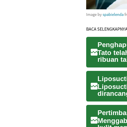
Image by
spabielenda
f
BACA SELENGKAPNY
Penghapu
Tato tel
ribuan t
memperta
Liposuct
dirancan
area tert
Menggabu