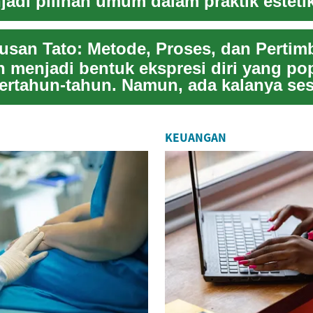
njadi pilihan umum dalam praktik esteti
 ke...
ah menjadi bentuk ekspresi diri yang po
ertahun-tahun. Namun, ada kalanya se
an u...
KEUANGAN