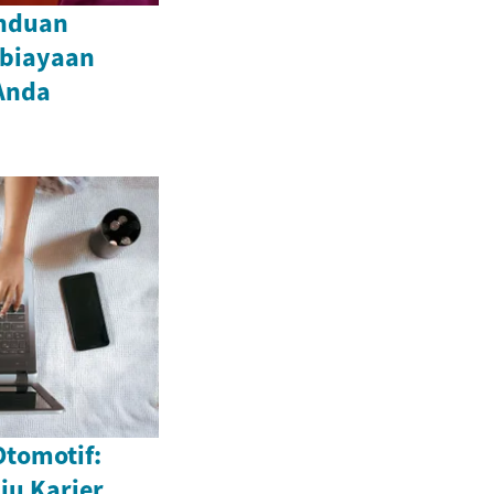
anduan
biayaan
Anda
Otomotif:
u Karier