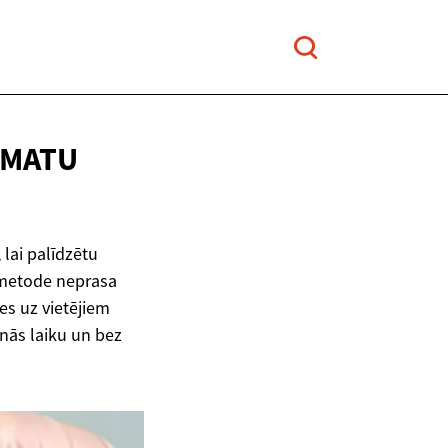
 MATU
lai palīdzētu
ā metode neprasa
es uz vietējiem
anās laiku un bez