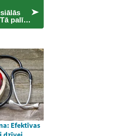
siālās
Tā palīdz
na: Efektīvas
 dzīvei