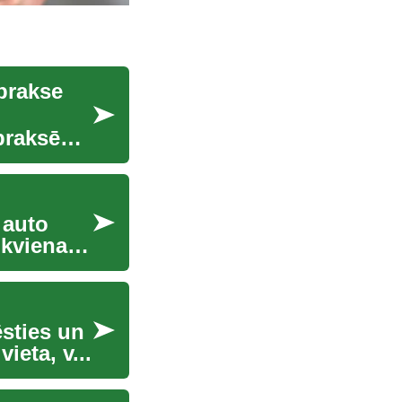
prakse
 praksēm
 auto
 ikvienam
ēsties un
ieta, v...