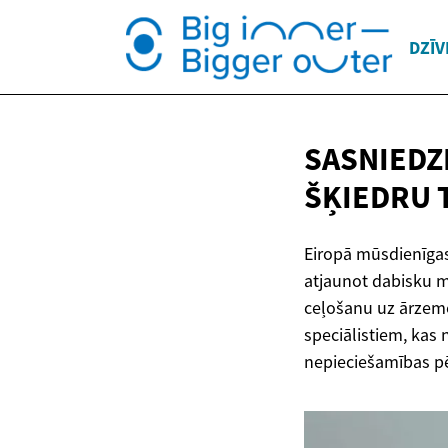
DZĪV
SASNIEDZ
ŠĶIEDRU
Eiropā mūsdienīgas
atjaunot dabisku m
ceļošanu uz ārzemēm
speciālistiem, kas 
nepieciešamības p