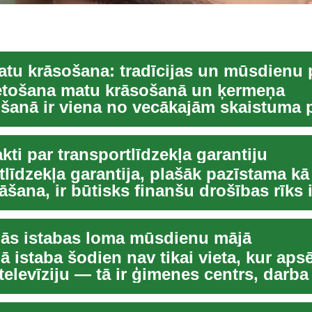
tu krāsošana: tradīcijas un mūsdienu 
etošana matu krāsošanā un ķermeņa
šanā ir viena no vecākajām skaistuma
kas saglabāju...
akti par transportlīdzekļa garantiju
līdzekļa garantija, plašāk pazīstama kā
āšana, ir būtisks finanšu drošības rīks
ās istabas loma mūsdienu mājā
 istaba šodien nav tikai vieta, kur aps
 televīziju — tā ir ģimenes centrs, darba v