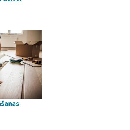
āšanas