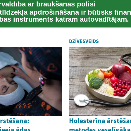
rvaldība ar braukšanas polisi
līdzekļa apdrošināšana ir būtisks finan
ības instruments katram autovadītājam. 
DZĪVESVEIDS
ārstēšana:
Holesterīna ārstēša
ieeja ādas
metodes veselīgākai