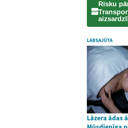
Risku pā
Transport
aizsardz
mazin...
LABSAJŪTA
Lāzera ādas 
Mūsdienīga p