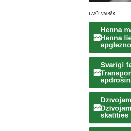
LASĪT VAIRĀK
Henna ma
Henna li
apglezno
pasaulē, 
Svarīgi f
Transport
apdrošin
autova...
Dzīvojam
Dzīvojamā
skatīties