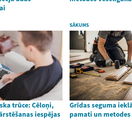
ai
SĀKUMS
ska trūce: Cēloņi,
Grīdas seguma iekl
ārstēšanas iespējas
pamati un metodes