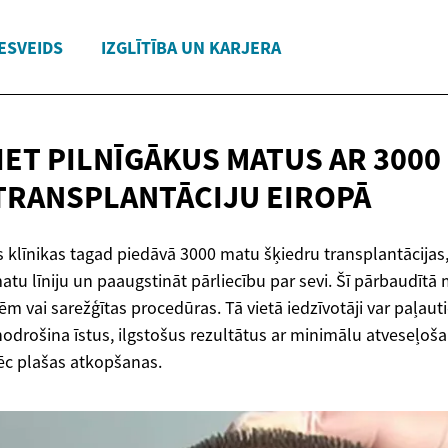
ESVEIDS
IZGLĪTĪBA UN KARJERA
IET PILNĪGĀKUS MATUS AR 3000
TRANSPLANTĀCIJU EIROPĀ
 klīnikas tagad piedāvā 3000 matu šķiedru transplantācijas, 
atu līniju un paaugstināt pārliecību par sevi. Šī pārbaudīt
 vai sarežģītas procedūras. Tā vietā iedzīvotāji var paļauti
nodrošina īstus, ilgstošus rezultātus ar minimālu atveseļoš
ēc plašas atkopšanas.