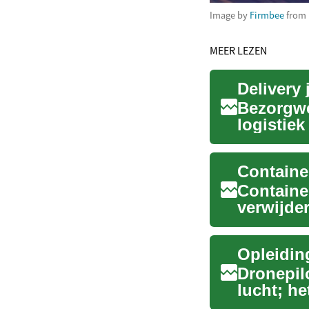
Image by
Firmbee
from
MEER LEZEN
Delivery
Bezorgwe
logistiek
betrouwba
Containe
Containe
verwijde
om een..
Dronepil
lucht; he
veilige p