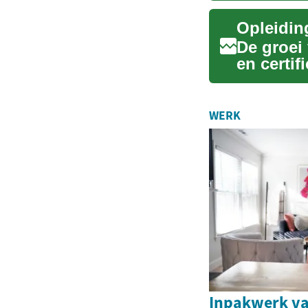
Opleidin
De groei
en certif
je h...
WERK
Inpakwerk va