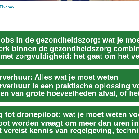
Pixabay
 jobs in de gezondheidszorg: wat je mo
rk binnen de gezondheidszorg combin
 met zorgvuldigheid: het gaat om het ve
ar v...
rverhuur: Alles wat je moet weten
rverhuur is een praktische oplossing v
ren van grote hoeveelheden afval, of he
.
oot worden vraagt om meer dan uren in
t vereist kennis van regelgeving, techn
roce...