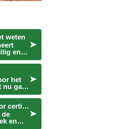
et weten
eert
ilig en
oor het
t nu gaat
Opleiding tot dronepiloot: wat je moet weten voor certificering
 de
iek en