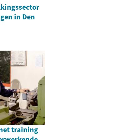
kkingssector
igen in Den
met training
verwerkende