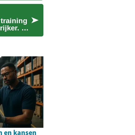
training
ijker. Of
n en kansen