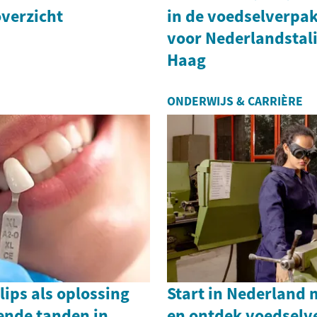
overzicht
in de voedselverpa
voor Nederlandstal
Haag
ONDERWIJS & CARRIÈRE
ips als oplossing
Start in Nederland 
ende tanden in
en ontdek voedsel