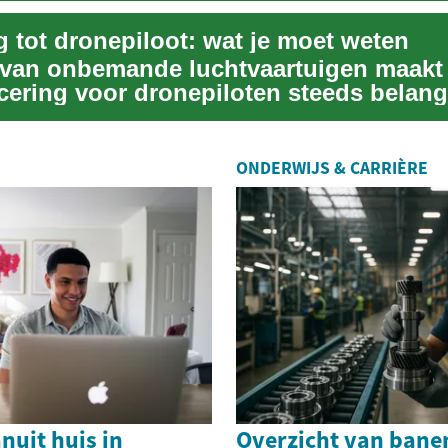
g tot dronepiloot: wat je moet weten
 van onbemande luchtvaartuigen maakt 
icering voor dronepiloten steeds belangr
ONDERWIJS & CARRIÈRE
nuit huis in
Overzicht van bane