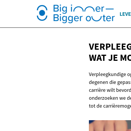
LEVE
VERPLEEG
WAT JE
MO
Verpleegkundige o
degenen die gepassi
carrière wilt bevor
onderzoeken we de 
tot de carrièremog