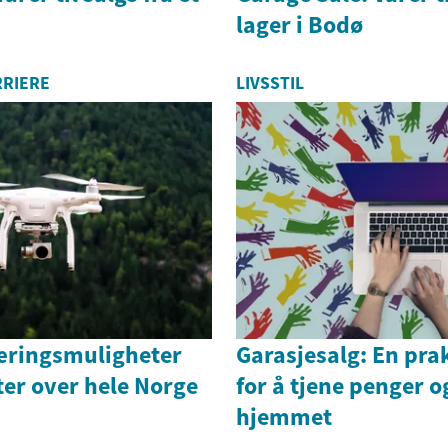
lager i Bodø
RRIERE
LIVSSTIL
æringsmuligheter
Garasjesalg: En pra
ter over hele Norge
for å tjene penger 
hjemmet