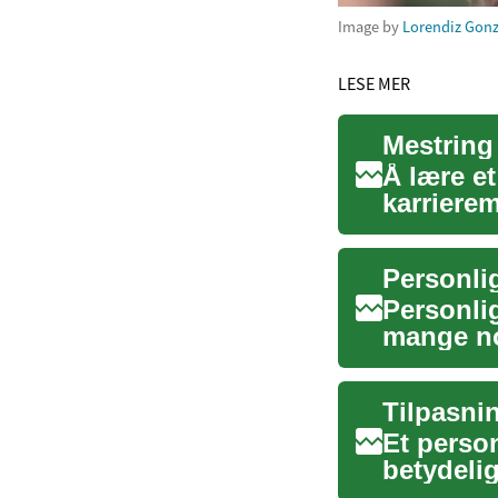
Image by
Lorendiz Gonz
LESE MER
Mestring
Å lære et
karrierem
samm...
Personli
Personlig
mange no
utgi...
Tilpasnin
Et person
betydeli
datamaski