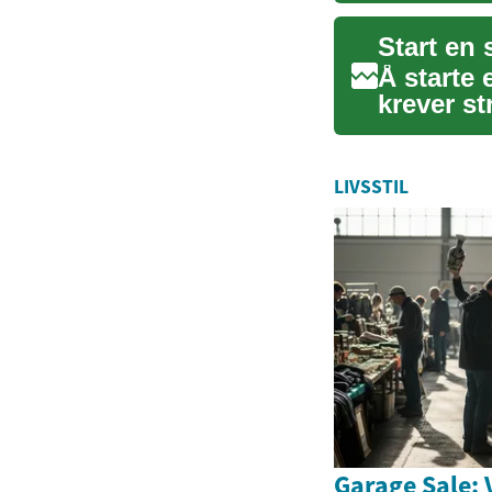
Start en 
Å starte
krever st
beslu...
LIVSSTIL
Garage Sale: V