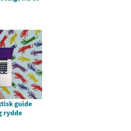
ktisk guide
og rydde