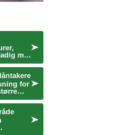
urer,
tadig mer
låntakere
sning for
tørre
mråde
n