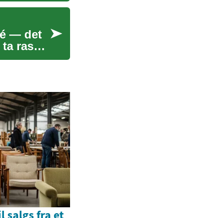
dé — det
 ta raske
l salgs fra et