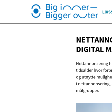
LIVS
NETTANNO
DIGITAL 
Nettannonsering har
tidsalder hvor forbr
og utnytte mulighet
i nettannonsering, 
målgrupper.