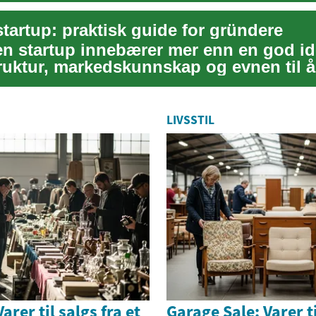
startup: praktisk guide for gründere
 en startup innebærer mer enn en god i
ruktur, markedskunnskap og evnen til å
LIVSSTIL
arer til salgs fra et
Garage Sale: Varer ti