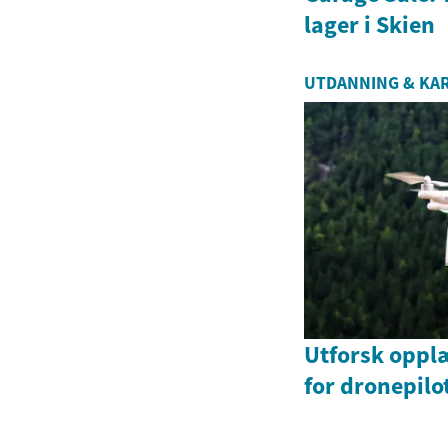
lager i Skien
UTDANNING & KA
Utforsk oppl
for dronepilo