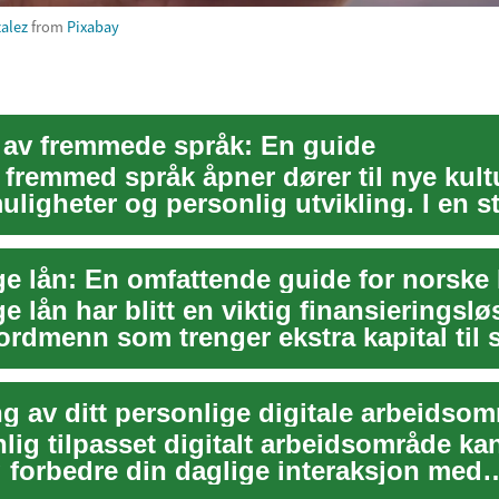
alez
from
Pixabay
 av fremmede språk: En guide
 fremmed språk åpner dører til nye kult
uligheter og personlig utvikling. I en s
ge lån: En omfattende guide for norske 
e lån har blitt en viktig finansieringslø
rdmenn som trenger ekstra kapital til s
g av ditt personlige digitale arbeidso
lig tilpasset digitalt arbeidsområde ka
g forbedre din daglige interaksjon med
nen. Ved å ...