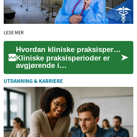
LESE MER
Hvordan kliniske praksisperioder bygger yrkeskompetanse
Kliniske praksisperioder er
avgjørende i
sykepleieutdanning fordi de
kobler teori og praksis i reelle
UTDANNING & KARRIERE
helsemiljøer. G...