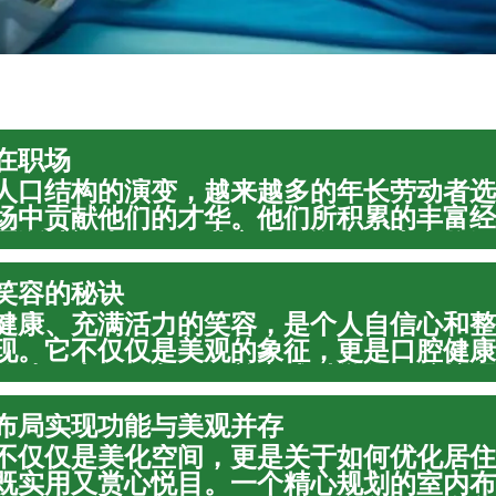
在职场
人口结构的演变，越来越多的年长劳动者选
场中贡献他们的才华。他们所积累的丰富经
逐渐被视为现代企业宝贵的资产。本文将深
在当前劳动力市场中的重要性，以及他们如
笑容的秘诀
灵活性，...
健康、充满活力的笑容，是个人自信心和整
现。它不仅仅是美观的象征，更是口腔健康
的晴雨表。深入了解并实践科学的口腔护理
类牙齿和牙龈问题、维持口气清新、最终展
布局实现功能与美观并存
。本文将...
不仅仅是美化空间，更是关于如何优化居住
既实用又赏心悦目。一个精心规划的室内布