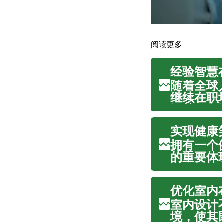
阅读更多
经验智慧
随着全球
继续在职
智慧，正
熟劳动者
实现健康
身的技能和
拥有一个
的重要体
健康状况
于预防各
优化室内
容至关重要
室内设计
境，使其