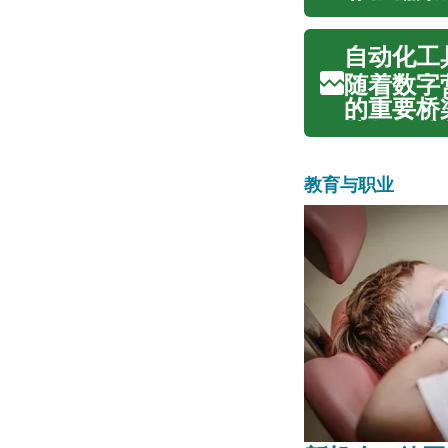
著提升生
过深思熟
自动化工
出既符合人
随着数字
的重要桥
从数据采
化，帮助
的客户触达
教育与职业