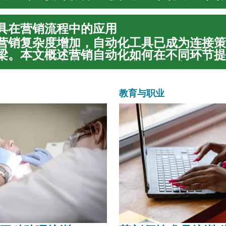
活品质，将功能性需求与个人审美偏好完美
虑的空间安排、色彩选择和家具摆放，我们
具在营销流程中的应用
体工程学...
营销复杂度增加，自动化工具已成为连接策
梁。本文概述营销自动化如何在不同环节提
集与分析到内容分发、社交互动、邮件投放
团队把有限资源聚焦在策略和创意上，同时
与个性化...
教育与职业