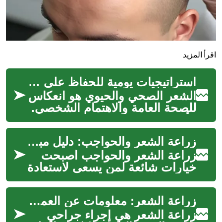
اقرأ المزيد
استراتيجيات يومية للحفاظ على شعر حيوي
الشعر الصحي والحيوي هو انعكاس
للصحة العامة والاهتمام الشخصي.
يتأثر مظهر الشعر بعوامل متعددة،
بدءًا من التغذية وحتى ال...
زراعة الشعر والحواجب: دليل مبسّط للإجراء التجميلي والجمال
زراعة الشعر والحواجب أصبحت
خيارات شائعة لمن يسعى لاستعادة
مظهر كثيف وطبيعي، سواء بسبب
الصلع الوراثي أو فقدان الشعر
زراعة الشعر: معلومات عن العملية والتوقعات
ال...
زراعة الشعر هي إجراء جراحي