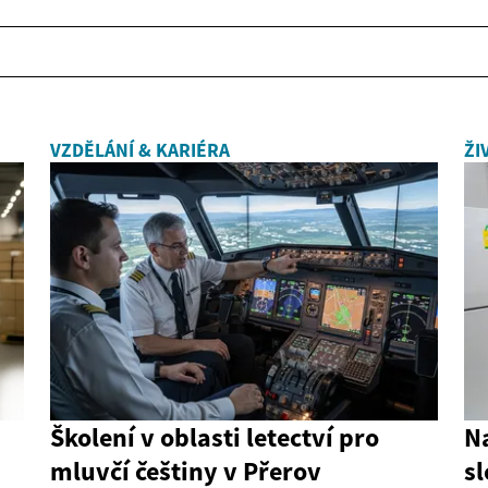
VZDĚLÁNÍ & KARIÉRA
ŽI
Školení v oblasti letectví pro
Na
mluvčí češtiny v Přerov
s