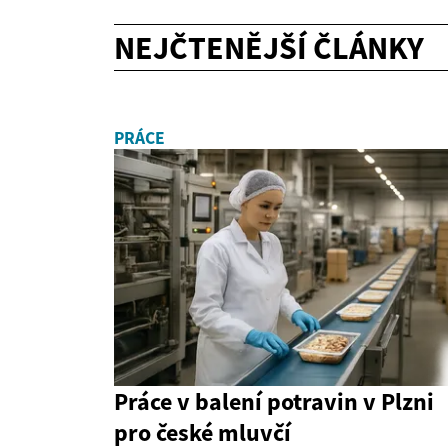
NEJČTENĚJŠÍ ČLÁNKY
PRÁCE
Práce v balení potravin v Plzni
pro české mluvčí