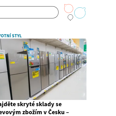
VOTNÍ STYL
jděte skryté sklady se
levovým zbožím v Česku –