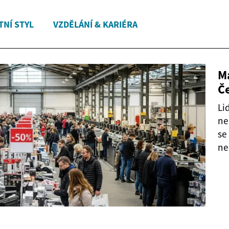
TNÍ STYL
VZDĚLÁNÍ & KARIÉRA
M
Če
Li
ne
se
ne