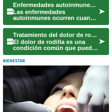
Enfermedades autoinmunes: causas, síntomas y manejo práctico
mejorar la circul...
Las enfermedades
autoinmunes ocurren cuando
el sistema inmunitario ataca
por error tejidos sanos del
Tratamiento del dolor de rodilla: Opciones efectivas para aliviar el malestar
propio cuerpo, p...
El dolor de rodilla es una
condición común que puede
afectar significativamente la
calidad de vida de quienes lo
BIENESTAR
pade...