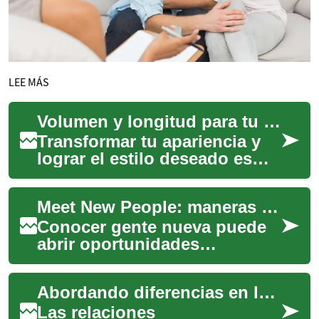
LEE MÁS
Volumen y longitud para tu look soñado.
Transformar tu apariencia y
lograr el estilo deseado es
más accesible de lo que
imaginas. Las pelucas
Meet New People: maneras prácticas para conectar en línea y en persona
ofrecen una sol...
Conocer gente nueva puede
abrir oportunidades
personales y profesionales, y
hoy hay muchas formas de
Abordando diferencias en la relación
hacerlo tanto en...
Las relaciones