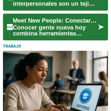
interpersonales son un tejido
complejo de experiencias
compartidas, emociones y, en
Meet New People: Conectar en línea, chat y eventos virtuales
ocasiones, desafío...
Conocer gente nueva hoy
combina herramientas
digitales y habilidades
sociales tradicionales. Desde
TRABAJO
plataformas de dat...