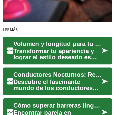
LEE MÁS
Volumen y longitud para tu look soñado.
Transformar tu apariencia y
lograr el estilo deseado es
más accesible de lo que
imaginas. Las pelucas
Conductores Nocturnos: Retos y Recompensas en Logística
ofrecen una sol...
Descubre el fascinante
mundo de los conductores
nocturnos en el sector
logístico. Desde los
Cómo superar barreras lingüísticas en citas internacionales
requisitos esenciales has...
Encontrar pareja en