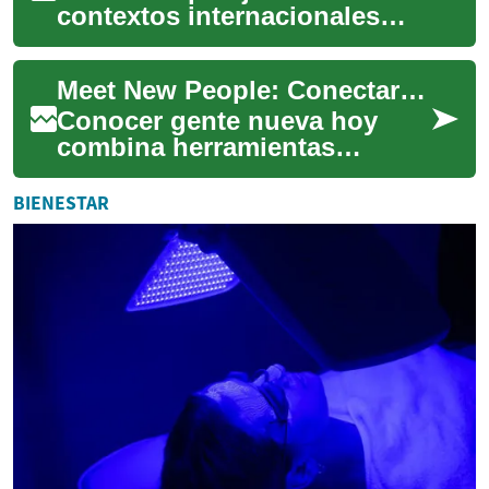
contextos internacionales
puede ser enriquecedor y
desafiante: las diferencias de
Meet New People: Conectar en línea, chat y eventos virtuales
idioma afectan ...
Conocer gente nueva hoy
combina herramientas
digitales y habilidades
sociales tradicionales. Desde
BIENESTAR
plataformas de dat...