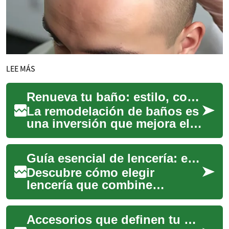
LEE MÁS
Renueva tu baño: estilo, confort y funcionalidad
La remodelación de baños es
una inversión que mejora el
confort del hogar y aumenta
su valor. Descubre las
Guía esencial de lencería: estilo y confort diario
tendencias...
Descubre cómo elegir
lencería que combine
comodidad y sensualidad sin
renunciar al estilo. Esta guía
Accesorios que definen tu estilo personal
ofrece consejos ...