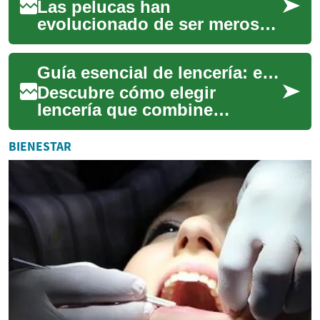
Las pelucas han
evolucionado de ser meros
disfraces a convertirse en un
accesorio esencial para
Guía esencial de lencería: estilo y confort
muchas personas que b...
Descubre cómo elegir
lencería que combine
elegancia y comodidad. Esta
guía aborda materiales
BIENESTAR
(algodón, encaje, seda, ...