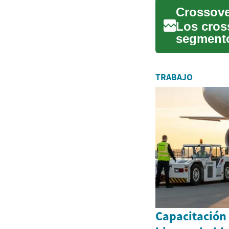
Los cros
segmento
los últim
TRABAJO
Capacitación 