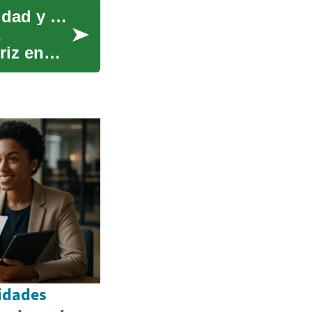
Crossovers: La Fusión Perfecta entre Funcionalidad y Estilo
s
riz en
nidades