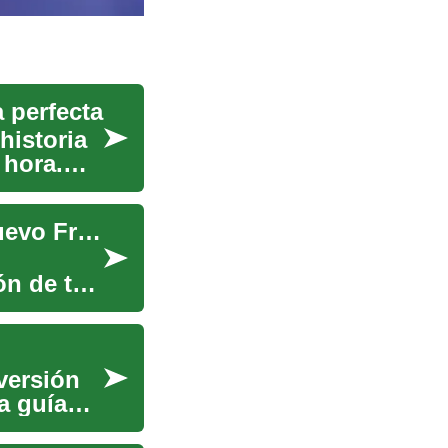
a perfecta
historia
 hora.
Selección Perfecta: La Guía Definitiva para tu Nuevo Frigorífico
ón de tus
versión
a guía