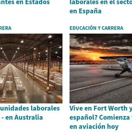
ntes en Estados
laborales en el sect
en España
RERA
EDUCACIÓN Y CARRERA
tunidades laborales
Vive en Fort Worth 
- en Australia
español? Comienza 
en aviación hoy