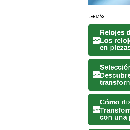
LEE MÁS
Relojes d
Los reloj
en pieza
Para ...
Descubre 
transfor
alimentos
Cómo dis
Transform
con una 
practica..