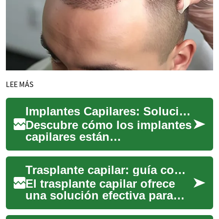
LEE MÁS
Implantes Capilares: Solución Moderna para la Alopecia
Descubre cómo los implantes
capilares están
transformando vidas al
ofrecer una solución
Trasplante capilar: guía completa para recuperar tu cabello
permanente y natural para la
...
El trasplante capilar ofrece
una solución efectiva para
quien desea recuperar
densidad y confianza. Esta