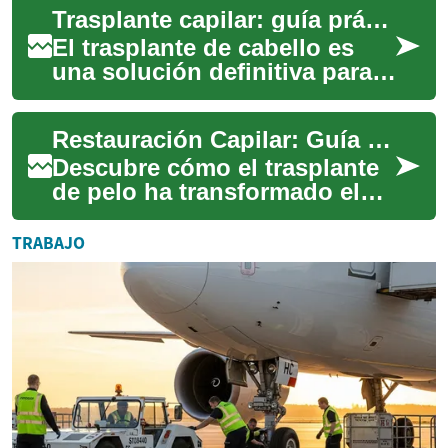
Trasplante capilar: guía práctica y todo lo que debes saber
guía explica...
El trasplante de cabello es
una solución definitiva para
quienes enfrentan pérdida de
cabello o calvicie. Esta guía
Restauración Capilar: Guía Esencial del Trasplante de Pelo
e...
Descubre cómo el trasplante
de pelo ha transformado el
tratamiento de la alopecia,
ofreciendo una solución
TRABAJO
duradera y...