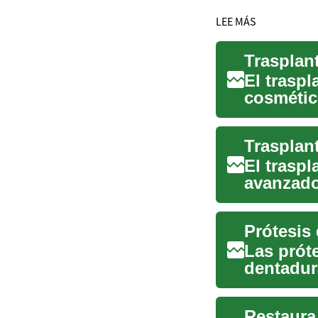
LEE MÁS
El trasp
cosmétic
pérdida d
El trasp
avanzado
pérdida d
Las prót
dentadur
aquellos 
Restaura