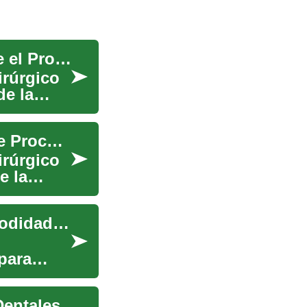
Trasplante de Cabello: Una Guía Completa sobre el Procedimiento Estético
irúrgico
de la
Trasplante de Cabello: Guía Completa sobre este Procedimiento Cosmético
irúrgico
e la
Prótesis dentales: Recupera tu sonrisa con comodidad y confianza
para
Dentales