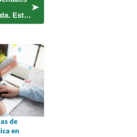
ida. Esta
mas de
ica en