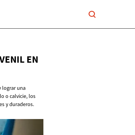
UVENIL
EN
y lograr una
o o calvicie, los
es y duraderos.