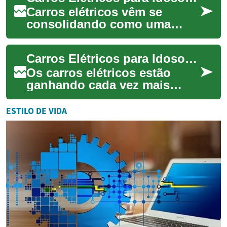
...
Carros elétricos vêm se
consolidando como uma
alternativa limpa e eficiente
para deslocamentos. Para
Carros Elétricos para Idosos: Uma Opção Viável para Aposentados?
idosos e seniore...
Os carros elétricos estão
ganhando cada vez mais
espaço no mercado
automotivo, e muitos se
ESTILO DE VIDA
perguntam se essa
tecnolog...