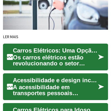
LER MAIS
Carros Elétricos: Uma Opção Sustentável para Mobilidade de Idosos
Os carros elétricos estão
revolucionando o setor
automotivo, oferecendo uma
alternativa mais limpa e
Acessibilidade e design inclusivo em meios de transporte pessoais elétricos
eficiente aos ve...
A acessibilidade em
transportes pessoais
elétricos envolve mais do que
rampas ou espaços
Carros Elétricos para Idosos: Mobilidade Sustentável
alargados: exige considerar