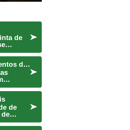
inta de
se
Explorando a culinária doméstica com equipamentos de aquecimento
tas
m
is
de de
 de