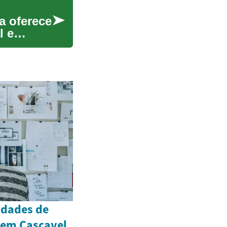
a oferece
l e
vidades de
 em Cascavel