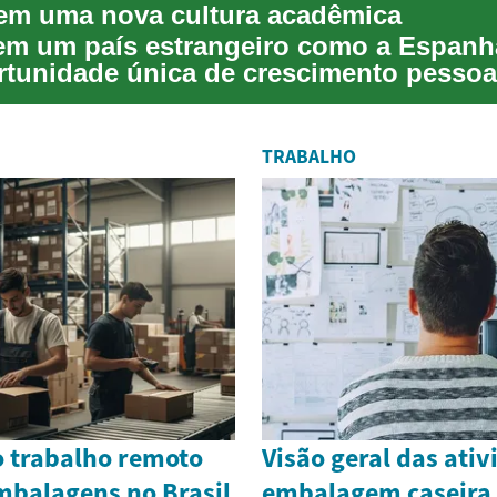
em uma nova cultura acadêmica
em um país estrangeiro como a Espanh
tunidade única de crescimento pessoa
o. Além...
TRABALHO
o trabalho remoto
Visão geral das ati
mbalagens no Brasil
embalagem caseira