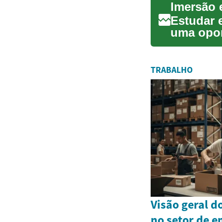
Imersão 
Estudar 
uma opor
acadêmic
TRABALHO
Visão geral d
no setor de e