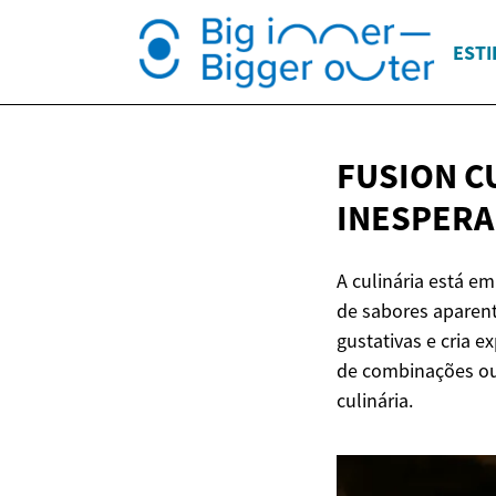
ESTI
FUSION C
INESPER
A culinária está e
de sabores aparen
gustativas e cria 
de combinações ous
culinária.