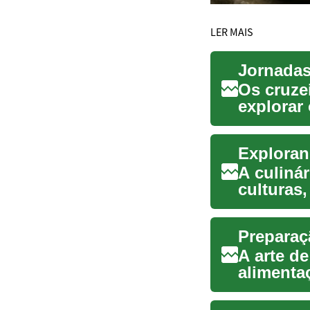
LER MAIS
Jornadas
Os cruze
explorar
conectem
A culiná
culturas
refeições
Preparaç
A arte d
alimenta
criativid