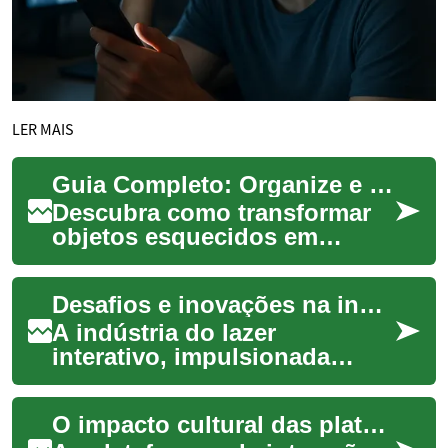
LER MAIS
Guia Completo: Organize e Lucre com sua Venda de Garagem
Descubra como transformar
objetos esquecidos em
dinheiro extra com uma
venda de garagem. Este
Desafios e inovações na indústria do lazer interativo
evento, cada vez mais p...
A indústria do lazer
interativo, impulsionada
pelos videogames, tem
experimentado uma
O impacto cultural das plataformas de interação
transformação notável nas