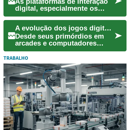
últim...
As plataformas de interação
digital, especialmente os
jogos eletrônicos,
transcenderam o papel de
A evolução dos jogos digitais e seu impacto cultural
mero passatempo par...
Desde seus primórdios em
arcades e computadores
rudimentares, os jogos
digitais percorreram um
TRABALHO
longo caminho, transfo...