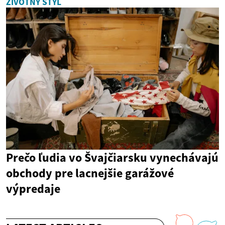
ŽIVOTNÝ ŠTÝL
Prečo ľudia vo Švajčiarsku vynechávajú
obchody pre lacnejšie garážové
výpredaje