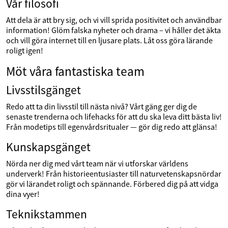
Vår filosofi
Att dela är att bry sig, och vi vill sprida positivitet och användbar
information! Glöm falska nyheter och drama – vi håller det äkta
och vill göra internet till en ljusare plats. Låt oss göra lärande
roligt igen!
Möt våra fantastiska team
Livsstilsgänget
Redo att ta din livsstil till nästa nivå? Vårt gäng ger dig de
senaste trenderna och lifehacks för att du ska leva ditt bästa liv!
Från modetips till egenvårdsritualer — gör dig redo att glänsa!
Kunskapsgänget
Nörda ner dig med vårt team när vi utforskar världens
underverk! Från historieentusiaster till naturvetenskapsnördar
gör vi lärandet roligt och spännande. Förbered dig på att vidga
dina vyer!
Teknikstammen