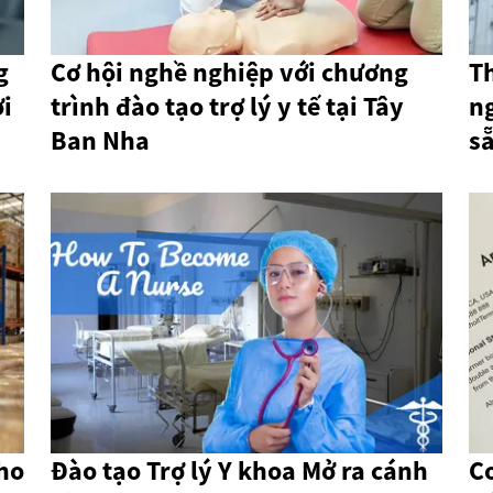
g
Cơ hội nghề nghiệp với chương
Th
i
trình đào tạo trợ lý y tế tại Tây
n
Ban Nha
sẵ
ho
Đào tạo Trợ lý Y khoa Mở ra cánh
C