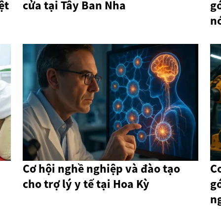
ệt
cửa tại Tây Ban Nha
g
nó
Cơ hội nghề nghiệp và đào tạo
C
cho trợ lý y tế tại Hoa Kỳ
g
ng