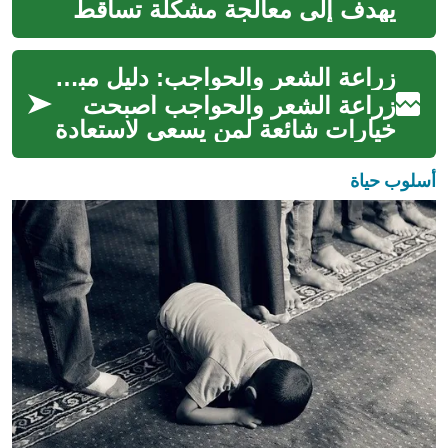
يهدف إلى معالجة مشكلة تساقط
الشعر والصلع عن طريق نقل
بصيلات من جزء في فروة الرأس
زراعة الشعر والحواجب: دليل مبسّط للإجراء التجميلي والجمال
إلى مناطق...
زراعة الشعر والحواجب أصبحت
خيارات شائعة لمن يسعى لاستعادة
مظهر كثيف وطبيعي، سواء بسبب
الصلع الوراثي أو فقدان الشعر
أسلوب حياة
ال...