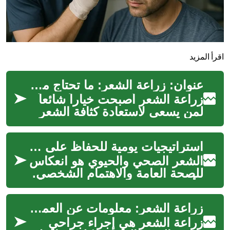
اقرأ المزيد
عنوان: زراعة الشعر: ما تحتاج معرفته عن العملية والنتائج الجمالية
زراعة الشعر أصبحت خياراً شائعاً
لمن يسعى لاستعادة كثافة الشعر
وتحسين المظهر العام، سواء على
فروة الرأس أو حتى للحواجب...
استراتيجيات يومية للحفاظ على شعر حيوي
الشعر الصحي والحيوي هو انعكاس
للصحة العامة والاهتمام الشخصي.
يتأثر مظهر الشعر بعوامل متعددة،
بدءًا من التغذية وحتى ال...
زراعة الشعر: معلومات عن العملية والتوقعات
زراعة الشعر هي إجراء جراحي